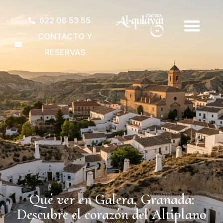
622 06 53 55
CONTACTO Y
RESERVAS
Qué ver en Galera, Granada:
Descubre el corazón del Altiplano