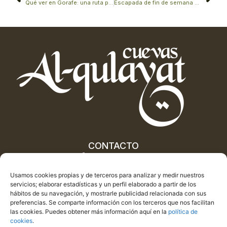
Qué ver en Gorafe: una ruta por sus dólmenes y paisajes únicos
Escapada de fin de semana en Granada: naturaleza, cuevas y silencio
CONTACTO
622 06 53 55
622 06 53 55
Usamos cookies propias y de terceros para analizar y medir nuestros
info@cuevascastillejar.com
servicios; elaborar estadísticas y un perfil elaborado a partir de los
hábitos de su navegación, y mostrarle publicidad relacionada con sus
preferencias. Se comparte información con los terceros que nos facilitan
las cookies. Puedes obtener más información aquí en la
política de
cookies
.