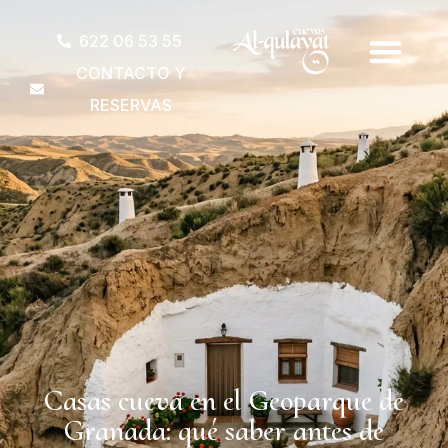
622 06 53 55
CONTACTO Y
RESERVAS
Casas cueva en el Geoparque de
Granada: qué saber antes de