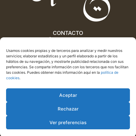
CONTACTO
622 06 53 55
622 06 53 55
Usamos cookies propias y de terceros para analizar y medir nuestros
info@cuevascastillejar.com
servicios; elaborar estadísticas y un perfil elaborado a partir de los
hábitos de su navegación, y mostrarle publicidad relacionada con sus
preferencias. Se comparte información con los terceros que nos facilitan
las cookies. Puedes obtener más información aquí en la
política de
cookies
.
Aceptar
Copyright © 2026. Cuevas Castillejar. Todos los derechos
Rechazar
reservados
Ver preferencias
Aviso legal
Política de privacidad
Política de cookies