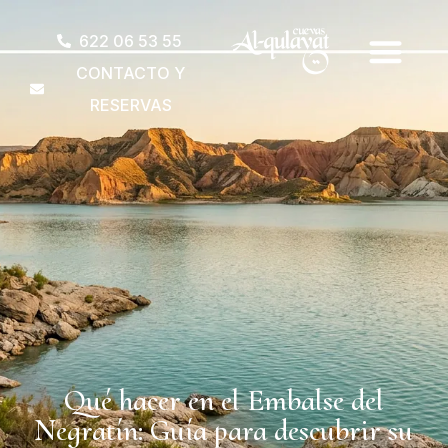
622 06 53 55
CONTACTO Y
RESERVAS
Qué hacer en el Embalse del
Negratín: Guía para descubrir su