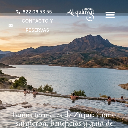
622 06 53 55
CONTACTO Y
RESERVAS
Baños termales de Zújar: Cómo
surgieron, beneficios y guía de