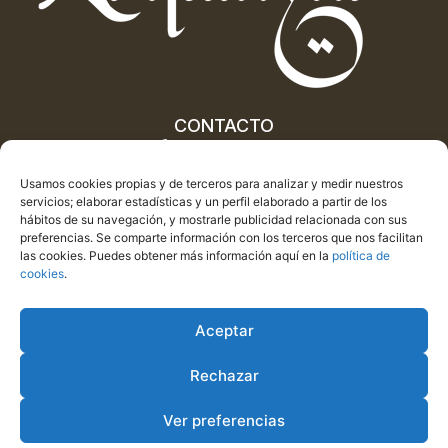
CONTACTO
622 06 53 55
622 06 53 55
Usamos cookies propias y de terceros para analizar y medir nuestros
info@cuevascastillejar.com
servicios; elaborar estadísticas y un perfil elaborado a partir de los
hábitos de su navegación, y mostrarle publicidad relacionada con sus
preferencias. Se comparte información con los terceros que nos facilitan
las cookies. Puedes obtener más información aquí en la
política de
cookies
.
Aceptar
Copyright © 2026. Cuevas Castillejar. Todos los derechos
Rechazar
reservados
Ver preferencias
Aviso legal
Política de privacidad
Política de cookies